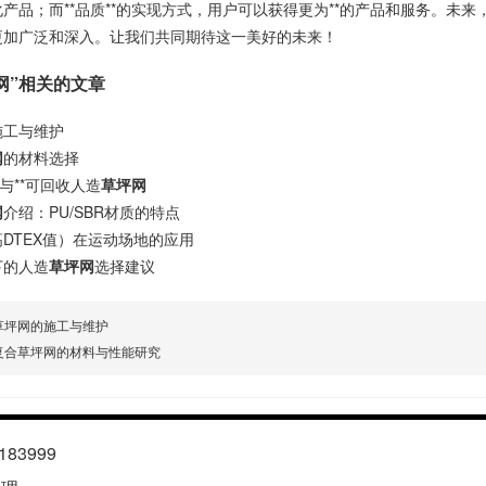
产品；而**品质**的实现方式，用户可以获得更为**的产品和服务。未
更加广泛和深入。让我们共同期待这一美好的未来！
网”相关的文章
施工与维护
网
的材料选择
与**可回收人造
草坪网
网
介绍：PU/SBR材质的特点
高DTEX值）在运动场地的应用
下的人造
草坪网
选择建议
草坪网的施工与维护
复合草坪网的材料与性能研究
83999